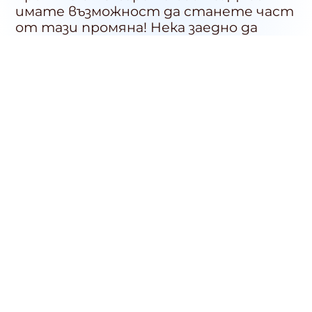
имате възможност да станете част
от тази промяна! Нека заедно да
изградим единствения по рода си
културен и духовен център в София,
който да се превърне в движеща сила
на трансформацията на нашето
общество!
Дарете още днес по един от
следните начини!
Дари с карта