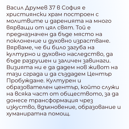
Васил Друмев 37 в София е
християнски храм построен с
молитвите и даренията на много
вярващи от цял свят. Той е
предназначен да бъде място на
поклонение и духовно израстване.
Вярваме, че би било загуба на
културно и духовно наследство, да
бъде разрушен и заличен завинаги.
Визията ни е да дадем нов живот на
тази сграда и да създадем Център
Пробуждане.
Културен и
образователен център, който служи
на всяка част от обществото, за да
донесе трансформация чрез
изкуство, вдъхновение, образование и
хуманиратна помощ.