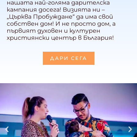
нашата най-голяма дарителска
кампания досега! Визията ни –
„Църква Пробуждане“ да има свой
собствен дом! И не просто дом, а
първият духовен и културен
християнски център в България!
ДАРИ СЕГА