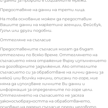
и данни за профили в социалните мрежи.
Предоставяне на данни на трети лица.
На това основание можем да предоставим
Вашите данни на маркетинг агенции, Фейсбук,
Гугъл или други подобни.
Оттегляне на съгласие
Предоставените съгласия могат да бъдат
оттеглени по всяко време. Оттеглянето на
съгласието няма отражение върху изпълнението
на договорните задължения. Ако оттеглите
съгласието си за обработване на лични данни за
някой или всички начини, описани по-горе, ние
няма да използваме личните Ви данни и
информация за определените по-горе цели.
Оттеглянето на съгласието не засяга
законосъобразността на обработването,
основано на дадено съгласие преди неговото