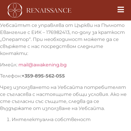
Настоящите общи условия уреждат условията
за използване на awakening.bg, по-долу за
краткост „уебсайта“.
Уебсайтът се управлява от Църкви на Пълното
Евангелие с ЕИК – 176982413, по-долу за краткост
„Оператор“. При необходимост можете да се
свържете с нас посредством следните
контакти:
Имейл:
mail@awakening.bg
Телефон:
+359-895-562-055
Чрез използването на Уебсайта потребителят
се съгласява с настоящите общи условия. Ако не
сте съгласни със същите, следва да се
въздържате от използване на Уебсайта.
Интелектуална собственост