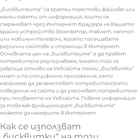
„Бисквитките“ са кратки текстови файлове или
малки пакети от информация, които се
съхраняват чрез Интернет браузера на Вашето
крайно устройство (компютър, таблет, лаптоп
или мобилен телефон), когато посещавате
различни сайтове и страници в Интернет.
Основната цел на „бисквитките“ е да правят
потребителя разпознаваем, когато той се
завръща отново на Уебсайта. Някои „бисквитки“
имат и по-специфично приложение, като
например да запаметяват потребителското
поведение на сайта и да улесняват потребителя
при ползването на Уебсайта. Повече информация
за това как функционират „бисквитките“
можете да намерите в Интернет.
Как се използват
„бисквитки“ на този