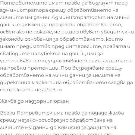
Потребителите имат право да възразят пред
администратора срещу обработването на
личните им данни. Администраторът на лични
данни е длъжен да прекрати обработването,
освен ако не докаже, че съществуват убедителни
законови основания за обработването, които
имат предимство пред интересите, правата и
свободите на субекта на данни, или за
установяването, упражняването или защитата
на правни претенции. При възразяване срещу
обработването на лични данни за целите на
директния маркетинг обработването следва да
се прекрати незабавно.
Жалба до надзорния орган
Всеки Потребител има право да подаде жалба
срещу незаконосъобразно обработване на
личните му данни до Комисия за защита на
личните данни или до компетентния съд.