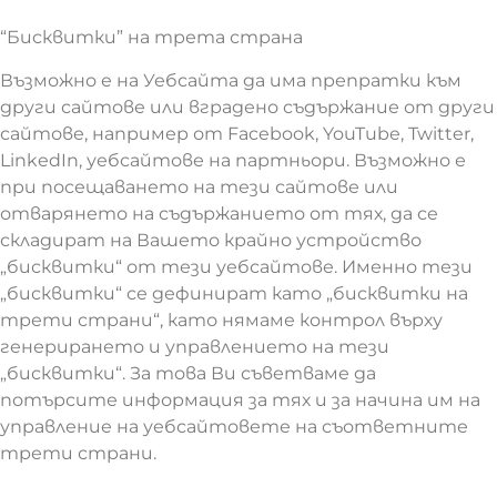
“Бисквитки” на трета страна
Възможно е на Уебсайта да има препратки към
други сайтове или вградено съдържание от други
сайтове, например от Facebook, YouTube, Twitter,
LinkedIn, уебсайтове на партньори. Възможно е
при посещаването на тези сайтове или
отварянето на съдържанието от тях, да се
складират на Вашето крайно устройство
„бисквитки“ от тези уебсайтове. Именно тези
„бисквитки“ се дефинират като „бисквитки на
трети страни“, като нямаме контрол върху
генерирането и управлението на тези
„бисквитки“. За това Ви съветваме да
потърсите информация за тях и за начина им на
управление на уебсайтовете на съответните
трети страни.