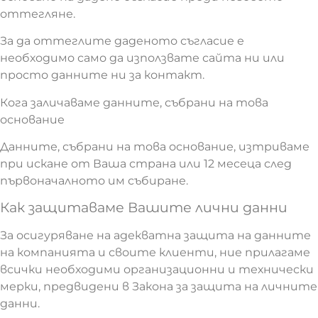
оттегляне.
За да оттеглите даденото съгласие е
необходимо само да използвате сайта ни или
просто данните ни за контакт.
Кога заличаваме данните, събрани на това
основание
Данните, събрани на това основание, изтриваме
при искане от Ваша страна или 12 месеца след
първоначалното им събиране.
Как защитаваме Вашите лични данни
За осигуряване на адекватна защита на данните
на компанията и своите клиенти, ние прилагаме
всички необходими организационни и технически
мерки, предвидени в Закона за защита на личните
данни.