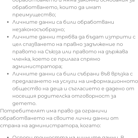
обработването, които да имат
преимущество;
Личните данни са били обработвани
незаконосъобразно;
Личните данни трябва да бъдат изтрити с
цел спазването на правно задължение по
правото на Съюза или правото на държава
членка, което се прилага спрямо
администратора;
Личните данни са били събрани във връзка с
предлагането на услуги на информационното
общество на деца и съгласието е дадено от
носещия родителска отговорност за
детето.
Потребителят има право да ограничи
обработването на своите лични данни от
страна на администратора, когато:
Оспори точността на личните данни. В