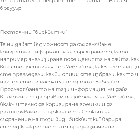
Уебсайта или прекратите сесията на Вашия
браузър.
Постоянни “бисквитки”
Те ни дават възможност да съхраняваме
конкретна информация за сърфирането, като
например анализиране посещенията на сайта, как
вие сте достигнали до Уебсайта, какви страници
сте прегледали, какви опции сте избрали, както и
накъде сте се насочили през този Уебсайт.
Проследяването на тази информация, ни дава
възможност да правим подобрения на Уебсайта,
включително да коригираме грешки и да
разширяваме съдържанието. Срокът на
съхранение на този вид “бисквитки” варира
според конкретното им предназначение.