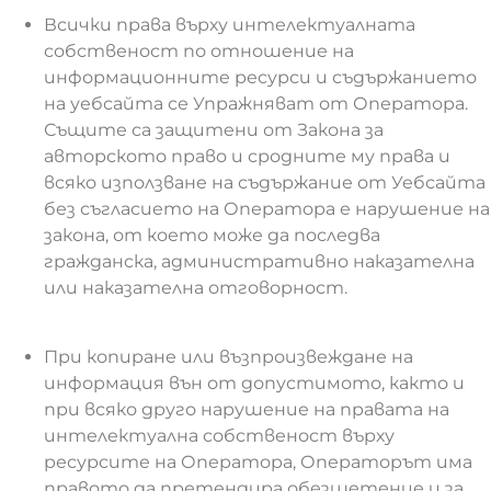
Всички права върху интелектуалната
собственост по отношение на
информационните ресурси и съдържанието
на уебсайта се Упражняват от Оператора.
Същите са защитени от Закона за
авторското право и сродните му права и
всяко използване на съдържание от Уебсайта
без съгласието на Оператора е нарушение на
закона, от което може да последва
гражданска, административно наказателна
или наказателна отговорност.
При копиране или възпроизвеждане на
информация вън от допустимото, както и
при всяко друго нарушение на правата на
интелектуална собственост върху
ресурсите на Оператора, Операторът има
правото да претендира обезщетение и за