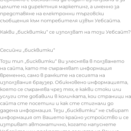
целите на директния маркетинг, а именно за
представяне на електронни търговски
съобщения към потребителя извън Уебсайта.
Какви „бисквитки“ се използват на този Уебсайт?
Сесийни „бисквитки“
Този тип „бисквитки“ Ви улеснява в ползването
на сайта, като те съхраняват информация
временно, само в рамките на сесията на
използвания браузер. Обикновено информацията,
която се съхранява чрез тях, е какви стоки или
услуги сте добавили в количката, кои страници на
сайта сте посетили и как сте стигнали до
дадена информация. Тези „бисквитки“ не събират
информация от Вашето крайно устройство и се
изтриват автоматично, когато напуснете