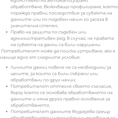
единствено на автоматизирано
обработване, включващо профилиране, което
поражда правни последствия за субекта на
данните или по подобен начин го засяга в
значителна степен;
Право на защита по съдебен или
административен ред, в случай, че правата
на субекта на данни са били нарушени.
Потребителят може да поиска изтриване, ако е
налице едно от следните условия:
Личните данни повече не са необходими за
целите, за които са били събрани или
обработвани по друг начин;
Потребителят оттегля своето съгласие,
върху което се основава обработването на
данните и няма друго правно основание за
обработването;
Потребителят данните възразява срещу
обработването и няма законни основания за