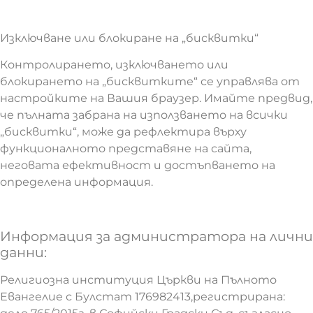
Изключване или блокиране на „бисквитки“
Контролирането, изключването или
блокирането на „бисквитките“ се управлява от
настройките на Вашия браузер. Имайте предвид,
че пълната забрана на използването на всички
„бисквитки“, може да рефлектира върху
функционалното представяне на сайта,
неговата ефективност и достъпването на
определена информация.
Информация за администратора на лични
данни:
Религиозна институция Църкви на Пълното
Евангелие с Булстат 176982413,регистрирана: