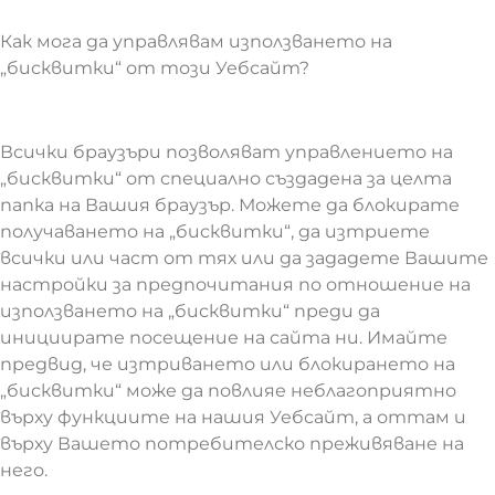
Как мога да управлявам използването на
„бисквитки“ от този Уебсайт?
Всички браузъри позволяват управлението на
„бисквитки“ от специално създадена за целта
папка на Вашия браузър. Можете да блокирате
получаването на „бисквитки“, да изтриете
всички или част от тях или да зададете Вашите
настройки за предпочитания по отношение на
използването на „бисквитки“ преди да
инициирате посещение на сайта ни. Имайте
предвид, че изтриването или блокирането на
„бисквитки“ може да повлияе неблагоприятно
върху функциите на нашия Уебсайт, а оттам и
върху Вашето потребителско преживяване на
него.