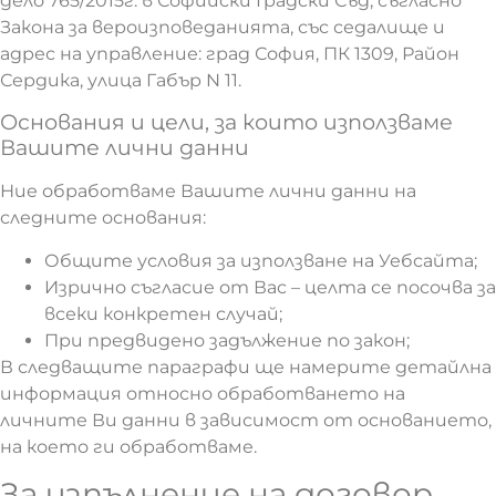
дело 765/2015г. в Софийски Градски Съд, съгласно
Закона за вероизповеданията, със седалище и
адрес на управление: град София, ПК 1309, Район
Сердика, улица Габър N 11.
Основания и цели, за които използваме
Вашите лични данни
Ние обработваме Вашите лични данни на
следните основания:
Общите условия за използване на Уебсайта;
Изрично съгласие от Вас – целта се посочва за
всеки конкретен случай;
При предвидено задължение по закон;
В следващите параграфи ще намерите детайлна
информация относно обработването на
личните Ви данни в зависимост от основанието,
на което ги обработваме.
За изпълнение на договор