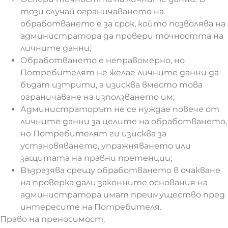
този случай ограничаването на
обработването е за срок, който позволява на
администратора да провери точността на
личните данни;
Обработването е неправомерно, но
Потребителят не желае личните данни да
бъдат изтрити, а изисква вместо това
ограничаване на използването им;
Администраторът не се нуждае повече от
личните данни за целите на обработването,
но Потребителят ги изисква за
установяването, упражняването или
защитата на правни претенции;
Възразява срещу обработването в очакване
на проверка дали законните основания на
администратора имат преимущество пред
интересите на Потребителя.
Право на преносимост.