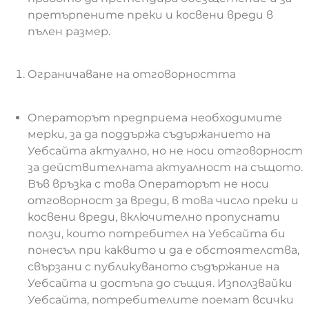
претърпените преки и косвени вреди в
пълен размер.
Ограничаване на отговорността
Операторът предприема необходимите
мерки, за да поддържа съдържанието на
Уебсайта актуално, но не носи отговорност
за действителната актуалност на същото.
Във връзка с това Операторът не носи
отговорност за вреди, в това число преки и
косвени вреди, включително пропуснати
ползи, които потребител на Уебсайта би
понесъл при каквито и да е обстоятелства,
свързани с публикуваното съдържание на
Уебсайта и достъпа до същия. Използвайки
Уебсайта, потребителите поемат всички