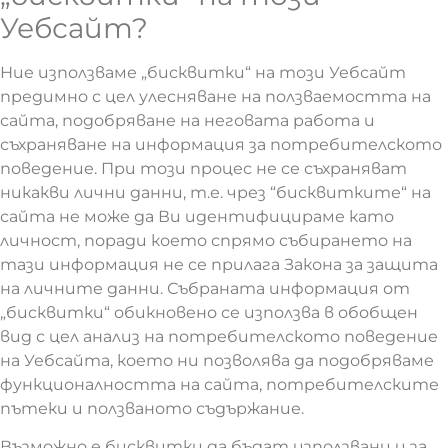
Уебсайт?
Ние използваме „бисквитки“ на този Уебсайт
предимно с цел улесняване на ползваемостта на
сайта, подобряване на неговата работа и
съхраняване на информация за потребителското
поведение. При този процес не се съхраняват
никакви лични данни, т.е. чрез “бисквитките“ на
сайта не може да Ви идентифицираме като
личност, поради което спрямо събирането на
тази информация не се прилага Закона за защита
на личните данни. Събраната информация от
„бисквитки“ обикновено се използва в обобщен
вид с цел анализ на потребителското поведение
на Уебсайта, което ни позволява да подобряваме
функционалността на сайта, потребителските
пътеки и ползваното съдържание.
Възможно е бисквитки да бъдат използвани и за