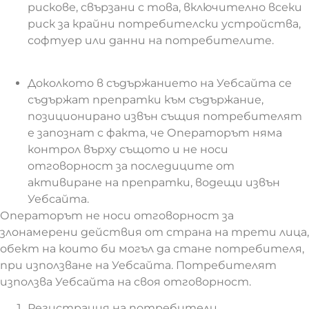
рискове, свързани с това, включително всеки
риск за крайни потребителски устройства,
софтуер или данни на потребителите.
Доколкото в съдържанието на Уебсайта се
съдържат препратки към съдържание,
позиционирано извън същия потребителят
е запознат с факта, че Операторът няма
контрол върху същото и не носи
отговорност за последиците от
активиране на препратки, водещи извън
Уебсайта.
Операторът не носи отговорност за
злонамерени действия от страна на трети лица,
обект на които би могъл да стане потребителя,
при използване на Уебсайта. Потребителят
използва Уебсайта на своя отговорност.
Регистрация на потребители