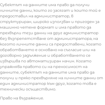
Субектът на данните има право да получи
личните данни, които го засягат и които той е
предоставил на администратор, в
структуриран, широко използван и пригоден за
машинно четене формат и има правото да
прехвърли тези данни на друг администратор
без възпрепятстване от администратора, на
когото личните данни са предоставени, когато
обработването е основано на съгласие или на
договорно задължение и обработването се
извършва по автоматизиран начин. Когато
упражнява правото си на преносимост на
данните, субектът на данните има право да
получи и пряко прехвърляне на личните данни от
един администратор към друг, когато това е
технически осъществимо.
Право на възражение.