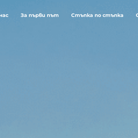
нас
За първи път
Стъпка по стъпка