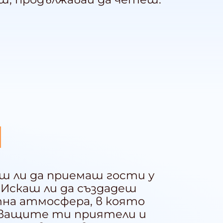
ш ли да приемаш гости у
 Искаш ли да създадеш
на атмосфера, в която
ващите ти приятели и