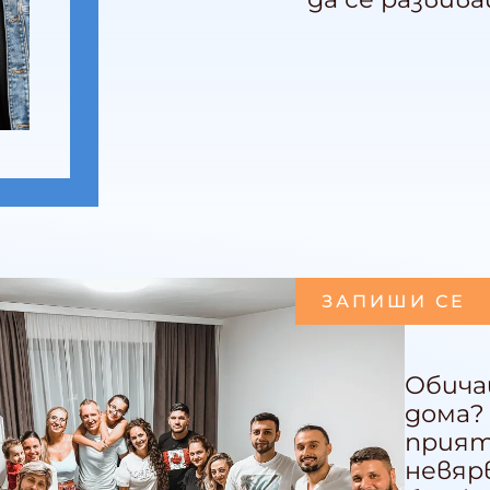
ЗАПИШИ СЕ
Обича
дома?
прият
невяр