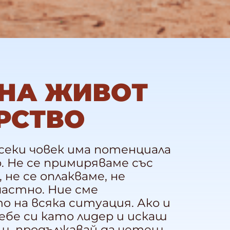
 НА ЖИВОТ
РСТВО
всеки човек има потенциала
р. Не се примиряваме със
не се оплакваме, не
частно. Ние сме
 на всяка ситуация. Ако и
бе си като лидер и искаш
аш, продължавай да четеш.