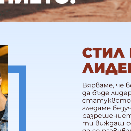
СТИЛ
ЛИДЕ
Вярваме, че 
да бъде лиде
статуквото, 
гледаме безу
разрешението
ти виждаш се
да се развив